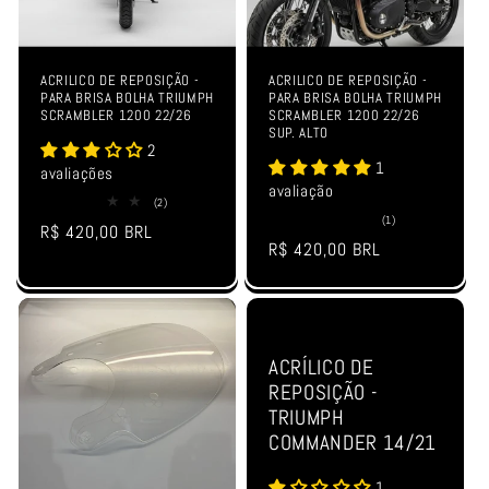
ACRILICO DE REPOSIÇÃO -
ACRILICO DE REPOSIÇÃO -
PARA BRISA BOLHA TRIUMPH
PARA BRISA BOLHA TRIUMPH
SCRAMBLER 1200 22/26
SCRAMBLER 1200 22/26
SUP. ALTO
2
1
avaliações
avaliação
2
(2)
total
1
(1)
Preço
R$ 420,00 BRL
de
total
Preço
R$ 420,00 BRL
avaliações
de
normal
avaliações
normal
ACRÍLICO DE
REPOSIÇÃO -
TRIUMPH
COMMANDER 14/21
1