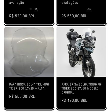
avaliação
avaliações
1
3
(1)
(3)
total
total
Preço
R$ 520,00 BRL
Preço
R$ 550,00 BRL
de
de
avaliações
avaliações
normal
normal
PARA BRISA BOLHA TRIUMPH
PARA BRISA BOLHA TRIUMPH
TIGER 800 17/20 + ALTA
TIGER 800 17/20 MODELO
ORIGINAL
Preço
R$ 550,00 BRL
Preço
R$ 490,00 BRL
normal
normal