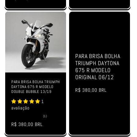
normal
PARA BRISA BOLHA
TRIUMPH DAYTONA
675 R MODELO
ORIGINAL 06/12
PARA BRISA BOLHA TRIUMPH
DAYTONA 675 R MODELO
Preço
R$ 380,00 BRL
DOUBLE BUBBLE 13/19
normal
1
avaliação
1
(1)
total
Preço
R$ 380,00 BRL
de
avaliações
normal