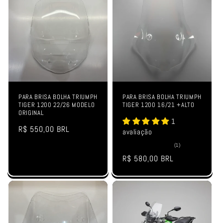
PARA BRISA BOLHA TRIUMPH
PARA BRISA BOLHA TRIUMPH
TIGER 1200 22/26 MODELO
TIGER 1200 16/21 +ALTO
ORIGINAL
1
Preço
R$ 550,00 BRL
avaliação
normal
1
(1)
total
Preço
R$ 580,00 BRL
de
avaliações
normal