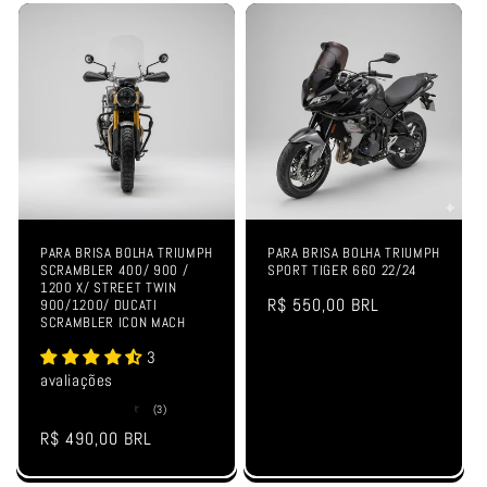
PARA BRISA BOLHA TRIUMPH
PARA BRISA BOLHA TRIUMPH
SCRAMBLER 400/ 900 /
SPORT TIGER 660 22/24
1200 X/ STREET TWIN
Preço
R$ 550,00 BRL
900/1200/ DUCATI
SCRAMBLER ICON MACH
normal
3
avaliações
3
(3)
total
Preço
R$ 490,00 BRL
de
avaliações
normal