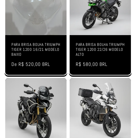
PARA BRISA BOLHA TRIUMPH
PARA BRISA BOLHA TRIUMPH
TIGER 1200 16/21 MODELO
TIGER 1200 22/26 MODELO
BAIXO
ALTO
Preço
De R$ 520,00 BRL
Preço
R$ 580,00 BRL
normal
normal