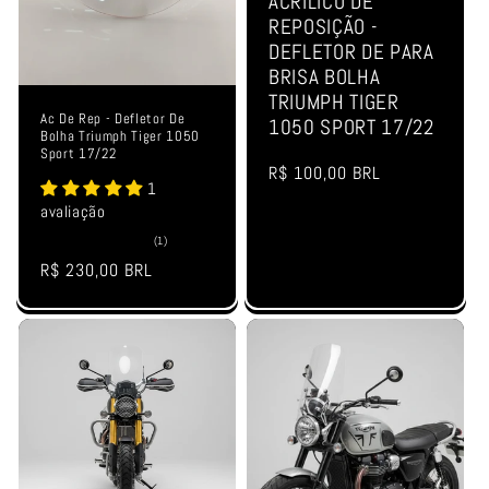
ACRÍLICO DE
:
REPOSIÇÃO -
DEFLETOR DE PARA
BRISA BOLHA
TRIUMPH TIGER
Ac De Rep - Defletor De
1050 SPORT 17/22
Bolha Triumph Tiger 1050
Sport 17/22
Preço
R$ 100,00 BRL
1
normal
avaliação
1
(1)
total
Preço
R$ 230,00 BRL
de
avaliações
normal