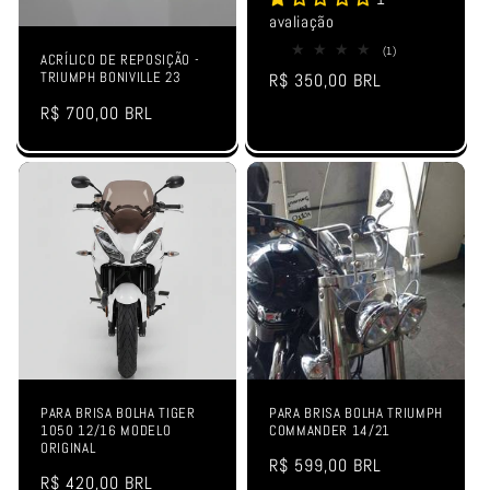
avaliação
1
(1)
ACRÍLICO DE REPOSIÇÃO -
total
TRIUMPH BONIVILLE 23
Preço
R$ 350,00 BRL
de
avaliações
normal
Preço
R$ 700,00 BRL
normal
PARA BRISA BOLHA TIGER
PARA BRISA BOLHA TRIUMPH
1050 12/16 MODELO
COMMANDER 14/21
ORIGINAL
Preço
R$ 599,00 BRL
Preço
R$ 420,00 BRL
normal