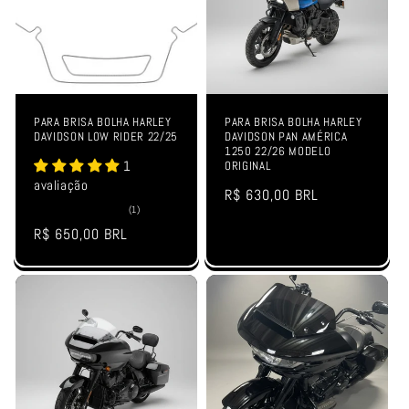
PARA BRISA BOLHA HARLEY
PARA BRISA BOLHA HARLEY
DAVIDSON LOW RIDER 22/25
DAVIDSON PAN AMÉRICA
1250 22/26 MODELO
1
ORIGINAL
avaliação
Preço
R$ 630,00 BRL
1
(1)
normal
total
Preço
R$ 650,00 BRL
de
avaliações
normal