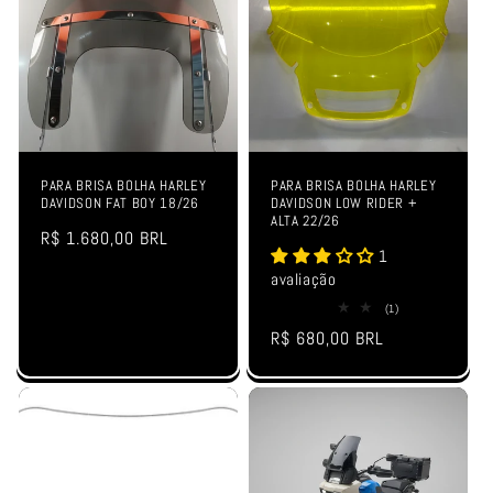
PARA BRISA BOLHA HARLEY
PARA BRISA BOLHA HARLEY
DAVIDSON FAT BOY 18/26
DAVIDSON LOW RIDER +
ALTA 22/26
Preço
R$ 1.680,00 BRL
1
normal
avaliação
1
(1)
total
Preço
R$ 680,00 BRL
de
avaliações
normal