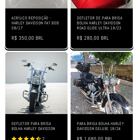
ACRÍLICO REPOSIÇÃO -
DEFLETOR DE PARA BRISA
HARLEY DAVIDSON FAT BOB
BOLHA HARLEY DAVIDSON
08/17
ROAD GLIDE ULTRA 18/23
Preço
R$ 350,00 BRL
Preço
R$ 280,00 BRL
normal
normal
DEFLETOR PARA BRISA
PARA BRISA BOLHA HARLEY
BOLHA HARLEY DAVIDSON
DAVIDSON DELUXE 18/24
Preço
R$ 1.680,00 BRL
2