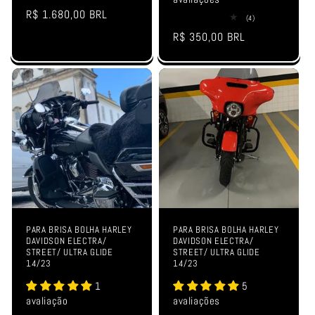
total
Preço
R$ 1.680,00 BRL
de
4
(4)
avaliações
normal
total
Preço
R$ 350,00 BRL
de
avaliações
normal
PARA BRISA BOLHA HARLEY
PARA BRISA BOLHA HARLEY
DAVIDSON ELECTRA/
DAVIDSON ELECTRA/
STREET/ ULTRA GLIDE
STREET/ ULTRA GLIDE
14/23
14/23
1
5
avaliação
avaliações