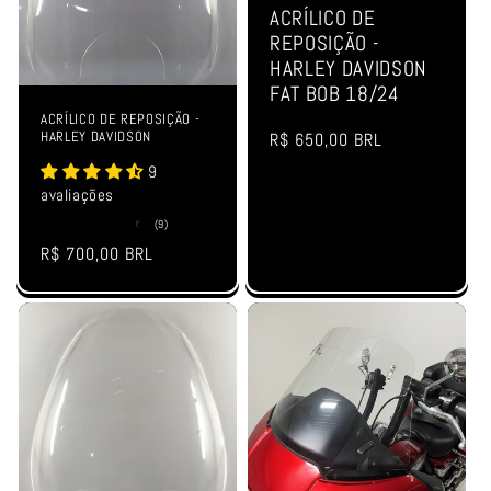
:
ACRÍLICO DE
REPOSIÇÃO -
HARLEY DAVIDSON
FAT BOB 18/24
ACRÍLICO DE REPOSIÇÃO -
HARLEY DAVIDSON
Preço
R$ 650,00 BRL
normal
9
avaliações
9
(9)
total
Preço
R$ 700,00 BRL
de
avaliações
normal