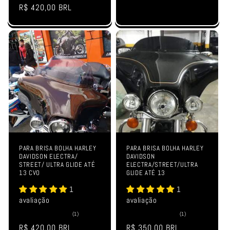
total
Preço
R$ 420,00 BRL
de
avaliações
normal
PARA BRISA BOLHA HARLEY
PARA BRISA BOLHA HARLEY
DAVIDSON ELECTRA/
DAVIDSON
STREET/ ULTRA GLIDE ATÉ
ELECTRA/STREET/ULTRA
13 CVO
GLIDE ATÉ 13
1
1
avaliação
avaliação
1
1
(1)
(1)
total
total
Preço
R$ 420,00 BRL
Preço
R$ 350,00 BRL
de
de