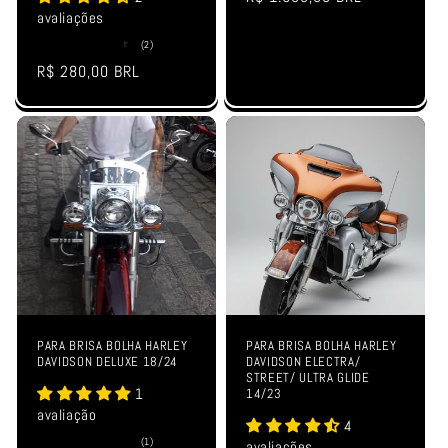
avaliações
normal
2
(2)
total
Preço
R$ 280,00 BRL
de
avaliações
normal
PARA BRISA BOLHA HARLEY
PARA BRISA BOLHA HARLEY
DAVIDSON DELUXE 18/24
DAVIDSON ELECTRA/
STREET/ ULTRA GLIDE
1
14/23
avaliação
4
1
(1)
avaliações