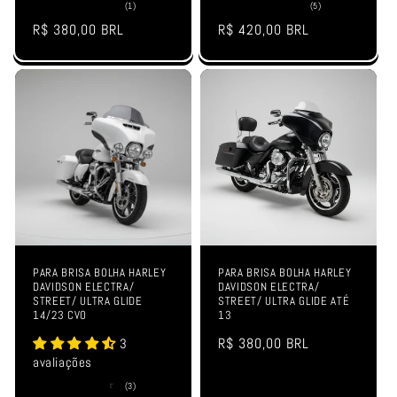
1
5
(1)
(5)
total
total
Preço
R$ 380,00 BRL
Preço
R$ 420,00 BRL
de
de
avaliações
avaliações
normal
normal
PARA BRISA BOLHA HARLEY
PARA BRISA BOLHA HARLEY
DAVIDSON ELECTRA/
DAVIDSON ELECTRA/
STREET/ ULTRA GLIDE
STREET/ ULTRA GLIDE ATÉ
14/23 CVO
13
Preço
R$ 380,00 BRL
3
avaliações
normal
3
(3)