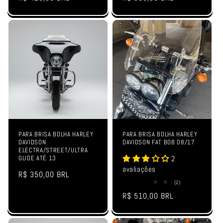
avaliações
avaliações
normal
normal
PARA BRISA BOLHA HARLEY
PARA BRISA BOLHA HARLEY
DAVIDSON
DAVIDSON FAT BOB 08/17
ELECTRA/STREET/ULTRA
2
GLIDE ATÉ 13
avaliações
Preço
R$ 350,00 BRL
2
(2)
normal
total
Preço
R$ 510,00 BRL
de
avaliações
normal