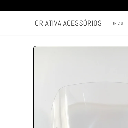
Pular
para o
conteúdo
CRIATIVA ACESSÓRIOS
INICIO
Pular para
as
informações
do produto