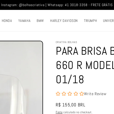
Instagram: @bolhascriativa | Whatsapp: 41 3018-3358 - FRETE GRÁTIS
HONDA
YAMAHA
BMW
HARLEY DAVIDSON
TRIUMPH
UNIVE
CRIATIVA BOLHAS
PARA BRISA 
660 R MODEL
01/18
Write Review
Preço
R$ 155,00 BRL
normal
Frete
calculado no checkout.