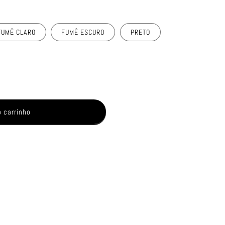
FUMÊ CLARO
FUMÊ ESCURO
PRETO
o carrinho