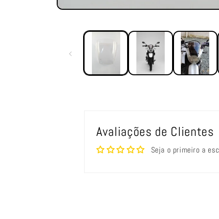
Abrir
mídia
1
na
janela
modal
Avaliações de Clientes
Seja o primeiro a es