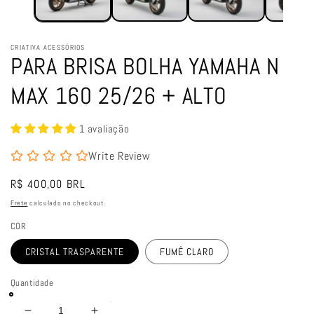
CRIATIVA ACESSÓRIOS
PARA BRISA BOLHA YAMAHA N
MAX 160 25/26 + ALTO
1 avaliação
Write Review
Preço
R$ 400,00 BRL
normal
Frete
calculado no checkout.
COR
CRISTAL TRASPARENTE
FUMÊ CLARO
Quantidade