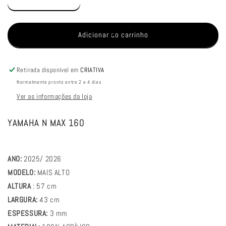
Diminuir
Aumentar
a
a
quantidade
quantidade
de
de
Adicionar ao carrinho
PARA
PARA
BRISA
BRISA
BOLHA
BOLHA
Retirada disponível em
CRIATIVA
YAMAHA
YAMAHA
Normalmente pronto entre 2 e 4 dias
N
N
Ver as informações da loja
MAX
MAX
160
160
25/26
25/26
YAMAHA N MAX 160
+
+
ALTO
ALTO
ANO:
2025/ 2026
MODELO:
MAIS ALTO
ALTURA
: 57 cm
LARGURA:
43 cm
ESPESSURA:
3 mm