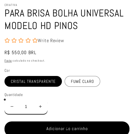
CRIATIVA
PARA BRISA BOLHA UNIVERSAL
MODELO HD PINOS
Write Review
Preço
R$ 550,00 BRL
normal
Frete
calculado no checkout.
Cor
CRISTAL TRANSPARENTE
FUMÊ CLARO
Quantidade
Diminuir
Aumentar
a
a
quantidade
quantidade
de
de
Adicionar ao carrinho