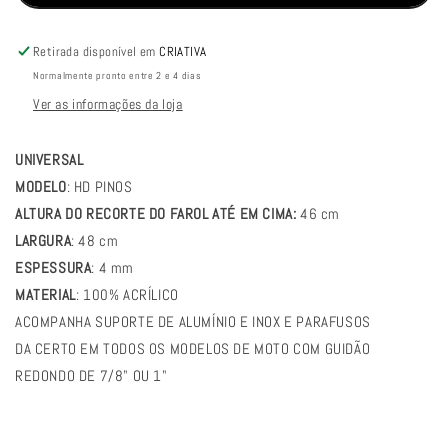
PARA
PARA
BRISA
BRISA
BOLHA
BOLHA
Retirada disponível em
CRIATIVA
UNIVERSAL
UNIVERSAL
Normalmente pronto entre 2 e 4 dias
MODELO
MODELO
Ver as informações da loja
HD
HD
PINOS
PINOS
UNIVERSAL
MODELO
: HD PINOS
ALTURA DO RECORTE DO FAROL ATÉ EM CIMA:
46 cm
LARGURA
: 48 cm
ESPESSURA
: 4 mm
MATERIAL
: 100% ACRÍLICO
ACOMPANHA SUPORTE DE ALUMÍNIO E INOX E PARAFUSOS
DA CERTO EM TODOS OS MODELOS DE MOTO COM GUIDÃO
REDONDO DE 7/8" OU 1
"