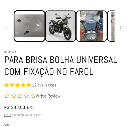
CRIATIVA
PARA BRISA BOLHA UNIVERSAL
COM FIXAÇÃO NO FAROL
12 avaliações
Write Review
Preço
R$ 300,00 BRL
normal
Frete
calculado no checkout.
Cor