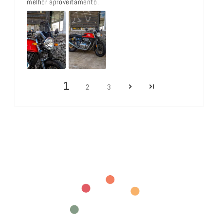
melhor aproveitamento.
1
2
3