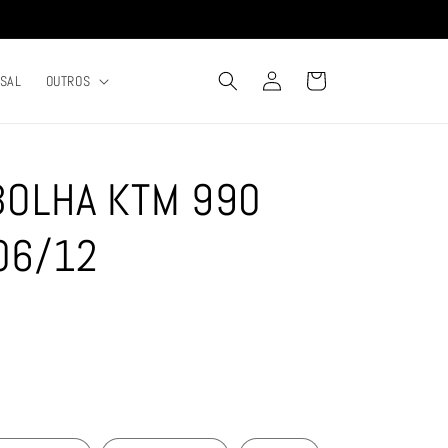
Fazer
Carrinho
RSAL
OUTROS
login
BOLHA KTM 990
06/12