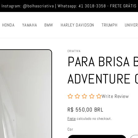
Instagram: @bolhascriativa | Whatsapp: 41 3018-3358 - FRETE GRÁTIS
HONDA
YAMAHA
BMW
HARLEY DAVIDSON
TRIUMPH
UNIVE
CRIATIVA
PARA BRISA 
ADVENTURE 
Write Review
Preço
R$ 550,00 BRL
normal
Frete
calculado no checkout.
Cor