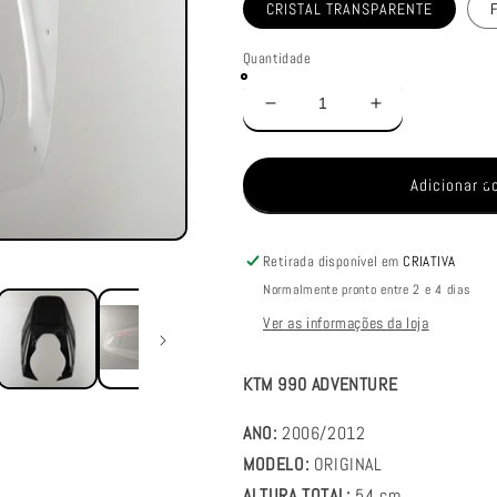
CRISTAL TRANSPARENTE
Quantidade
Diminuir
Aumentar
a
a
quantidade
quantidade
de
de
Adicionar a
PARA
PARA
BRISA
BRISA
BOLHA
BOLHA
Retirada disponível em
CRIATIVA
KTM
KTM
Normalmente pronto entre 2 e 4 dias
990
990
ADVENTURE
ADVENTURE
Ver as informações da loja
06/12
06/12
KTM 990 ADVENTURE
ANO:
2006/2012
MODELO:
ORIGINAL
ALTURA TOTAL:
54 cm