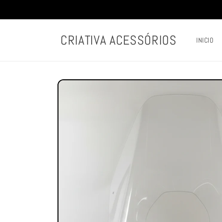
Pular
para o
conteúdo
CRIATIVA ACESSÓRIOS
INICIO
Pular para
as
informações
do produto