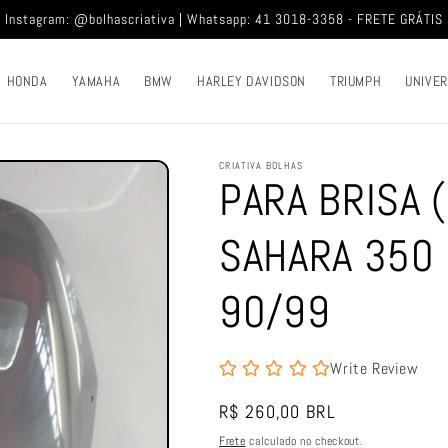
Instagram: @bolhascriativa | Whatsapp: 41 3018-3358 - FRETE GRÁTIS
HONDA
YAMAHA
BMW
HARLEY DAVIDSON
TRIUMPH
UNIVE
CRIATIVA BOLHAS
PARA BRISA 
SAHARA 350
90/99
Write Review
Preço
R$ 260,00 BRL
normal
Frete
calculado no checkout.