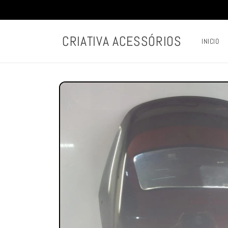
Pular
para o
conteúdo
CRIATIVA ACESSÓRIOS
INICIO
Pular para
as
informações
do produto