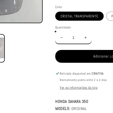
Color
CRISTAL TRANSPARENTE
Quantidade
Diminuir
Aumentar
a
a
quantidade
quantidade
de
de
Adicionar a
PARA
PARA
BRISA
BRISA
(BOLHA)
(BOLHA)
Retirada disponível em
CRIATIVA
HONDA
HONDA
Normalmente pronto entre 2 e 4 dias
SAHARA
SAHARA
350
350
Ver as informações da loja
MODELO
MODELO
ORIGINAL
ORIGINAL
HONDA SAHARA 350
90/99
90/99
MODELO:
ORIGINAL