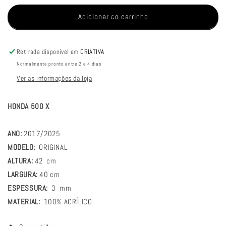
quantidade
quantidade
de
de
Adicionar ao carrinho
PARA
PARA
BRISA
BRISA
BOLHA
BOLHA
Retirada disponível em
CRIATIVA
HONDA
HONDA
Normalmente pronto entre 2 e 4 dias
CB
CB
Ver as informações da loja
500
500
X
X
17/25
17/25
HONDA 500 X
MODELO
MODELO
ORIGINAL
ORIGINAL
ANO:
2017/2025
MODELO:
ORIGINAL
ALTURA:
42
cm
LARGURA:
40
cm
ESPESSURA:
3
mm
MATERIAL:
100% ACRÍLICO