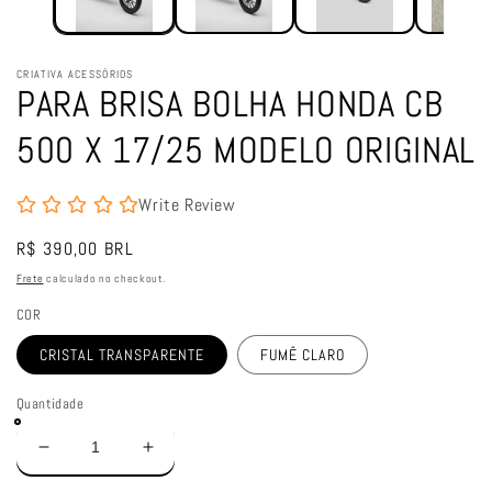
CRIATIVA ACESSÓRIOS
PARA BRISA BOLHA HONDA CB
500 X 17/25 MODELO ORIGINAL
Write Review
Preço
R$ 390,00 BRL
normal
Frete
calculado no checkout.
COR
CRISTAL TRANSPARENTE
FUMÊ CLARO
Quantidade
Diminuir
Aumentar
a
a