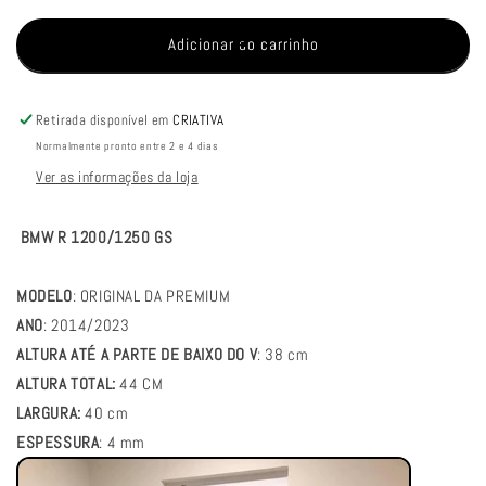
quantidade
quantidade
de
de
Adicionar ao carrinho
PARA
PARA
BRISA
BRISA
(BOLHA)
(BOLHA)
Retirada disponível em
CRIATIVA
BMW
BMW
Normalmente pronto entre 2 e 4 dias
R
R
Ver as informações da loja
1200/1250
1200/1250
GS
GS
PREMIUM
PREMIUM
BMW R 1200/1250 GS
14/23
14/23
MODELO
: ORIGINAL DA PREMIUM
ANO
: 2014/2023
ALTURA ATÉ A PARTE DE BAIXO DO V
: 38 cm
ALTURA TOTAL:
44 CM
LARGURA:
40 cm
ESPESSURA
: 4 mm