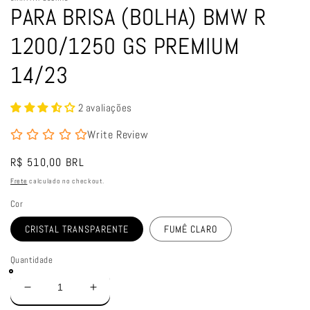
PARA BRISA (BOLHA) BMW R
1200/1250 GS PREMIUM
14/23
2 avaliações
Write Review
Preço
R$ 510,00 BRL
normal
Frete
calculado no checkout.
Cor
CRISTAL TRANSPARENTE
FUMÊ CLARO
Quantidade
Diminuir
Aumentar
a
a