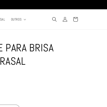
Fazer
Carrinho
RSAL
OUTROS
login
 PARA BRISA
ERASAL