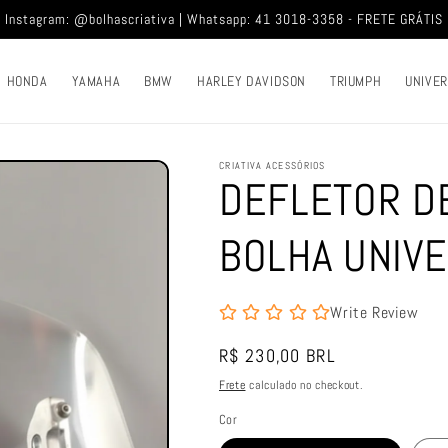
Instagram: @bolhascriativa | Whatsapp: 41 3018-3358 - FRETE GRÁTIS
HONDA
YAMAHA
BMW
HARLEY DAVIDSON
TRIUMPH
UNIVE
CRIATIVA ACESSÓRIOS
DEFLETOR DE
BOLHA UNIV
Write Review
Preço
R$ 230,00 BRL
normal
Frete
calculado no checkout.
Cor