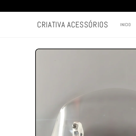
Pular
para o
conteúdo
CRIATIVA ACESSÓRIOS
INICIO
Pular para
as
informações
do produto