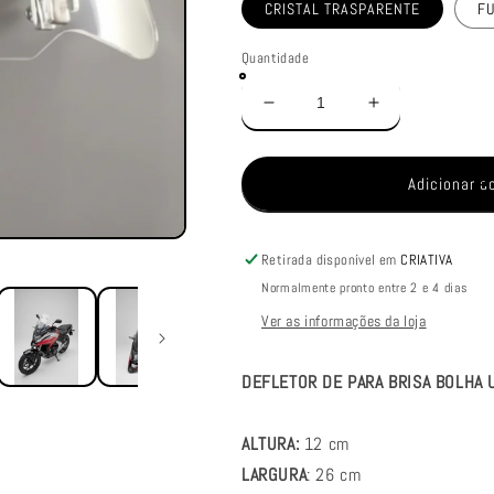
CRISTAL TRASPARENTE
FU
Quantidade
Diminuir
Aumentar
a
a
quantidade
quantidade
de
de
Adicionar a
DEFLETOR
DEFLETOR
DE
DE
PARA
PARA
Retirada disponível em
CRIATIVA
BRISA
BRISA
Normalmente pronto entre 2 e 4 dias
BOLHA
BOLHA
UNIVERASAL
UNIVERASA
Ver as informações da loja
DEFLETOR DE PARA BRISA BOLHA 
ALTURA:
12 cm
LARGURA
: 26 cm